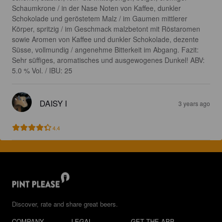
Schaumkrone / in der Nase Noten von Kaffee, dunkler 
Schokolade und geröstetem Malz / im Gaumen mittlerer 
Körper, spritzig / im Geschmack malzbetont mit Röstaromen 
sowie Aromen von Kaffee und dunkler Schokolade, dezente 
Süsse, vollmundig / angenehme Bitterkeit im Abgang. Fazit: 
Sehr süffiges, aromatisches und ausgewogenes Dunkel! ABV: 
5.0 % Vol. / IBU: 25
DAISY I
3 years ago
4.4
Discover, rate and share great beers.
COMPANY
LEGAL
GET THE APP