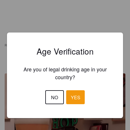
REVIEWS
Age Verification
BIERBERT
8 years ago
Are you of legal drinking age in your
country?
NO
YES