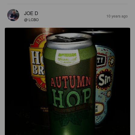
JOE D
10 years ago
@ LCBO