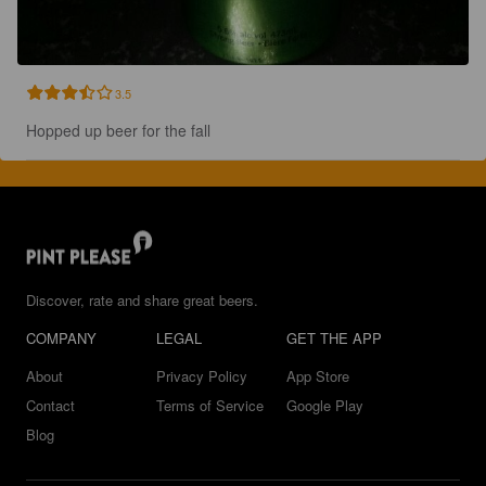
3.5
Hopped up beer for the fall
Discover, rate and share great beers.
COMPANY
LEGAL
GET THE APP
About
Privacy Policy
App Store
Contact
Terms of Service
Google Play
Blog