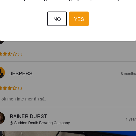
erliche Zitrone und herbe Ananas. Die Herbe zeigt sich im Nachhall 
indest moderat. Eher einfach gestrickt, spielt trotzdem eindeutig in der
NO
YES
rklasse mit.
JANI
6 months
3.5
JESPERS
8 months
3.8
t ok men inte mer än så.
RAINER DURST
1 yea
@ Sudden Death Brewing Company