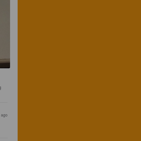
g 
r ago