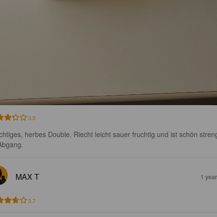
3.3
chtiges, herbes Double. Riecht leicht sauer fruchtig und ist schön stren
Abgang.
MAX T
1 yea
3.7