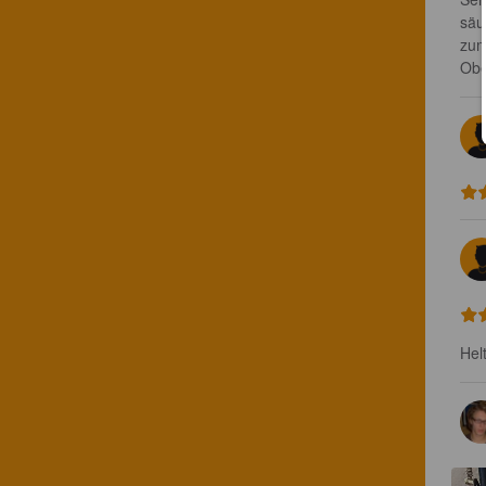
säu
zum
Obe
Hel