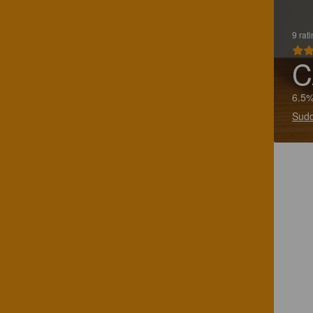
9 rat
C
6.5%
Sudd