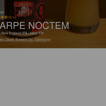
ings
3.6
ARPE NOCTEM
 New England IPA / Hazy IPA
en Death Brewing Co. (Germany)