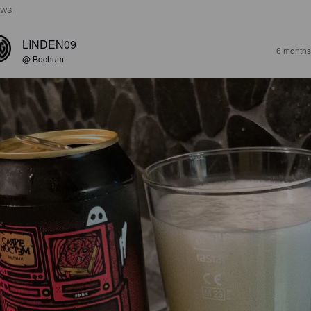
EWS
LINDEN09
6 months
@ Bochum