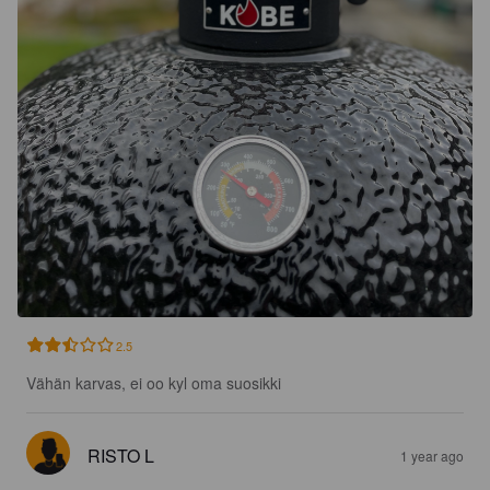
2.5
Vähän karvas, ei oo kyl oma suosikki
RISTO L
1 year ago