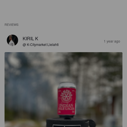
REVIEWS
KIRIL K
1 year ago
@ K-Citymarket Lielahti