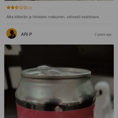
2.5
Aika kitkerän ja hiivaisen makuinen, vahvasti vaahtoava.
ARI P
2 years ago