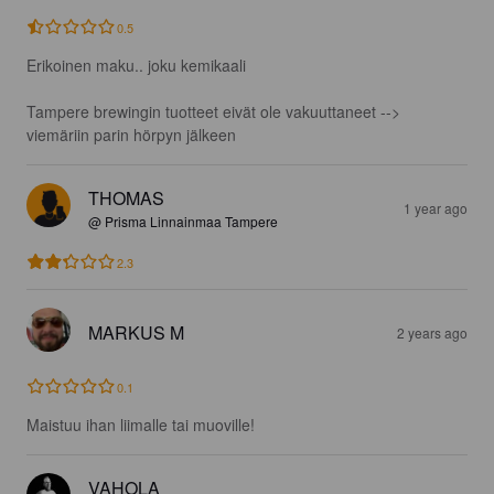
0.5
Erikoinen maku.. joku kemikaali

Tampere brewingin tuotteet eivät ole vakuuttaneet --> 
viemäriin parin hörpyn jälkeen
THOMAS
1 year ago
@ Prisma Linnainmaa Tampere
2.3
MARKUS M
2 years ago
0.1
Maistuu ihan liimalle tai muoville!
VAHOLA