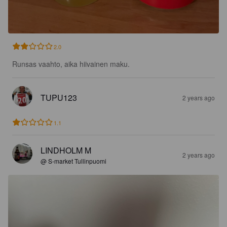
2.0
Runsas vaahto, aika hiivainen maku.
TUPU123
2 years ago
1.1
LINDHOLM M
2 years ago
@ S-market Tullinpuomi