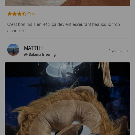
3.5
C'est bon mais en 44cl ça devient écœurant beaucoup trop 
alcoolisé
MATTI H
2 years ago
@ Salama Brewing