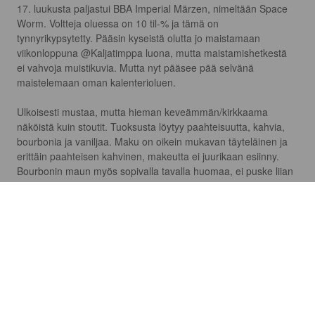
17. luukusta paljastui BBA Imperial Märzen, nimeltään Space 
Worm. Voltteja oluessa on 10 til-% ja tämä on 
tynnyrikypsytetty. Pääsin kyseistä olutta jo maistamaan 
viikonloppuna @Kaljatimppa luona, mutta maistamishetkestä 
ei vahvoja muistikuvia. Mutta nyt pääsee pää selvänä 
maistelemaan oman kalenterioluen.

Ulkoisesti mustaa, mutta hieman keveämmän/kirkkaama  
näköistä kuin stoutit. Tuoksusta löytyy paahteisuutta, kahvia, 
bourbonia ja vaniljaa. Maku on oikein mukavan täyteläinen ja 
erittäin paahteisen kahvinen, makeutta ei juurikaan esiinny. 
Bourbonin maun myös sopivalla tavalla huomaa, ei puske liian 
vahvasti läpii. Voltit ei myöskään maistu läpi.

Oikein hyvä ja vahva olut, kyseinen olutkategoria itselle 
tuntemattomampi. Toki itse hieman kaipaan makeutta näihin 
tummiin oluisiin.

Ulkomuoto: 7/10

Tuoksu: 7/10

Maku: 8/10
