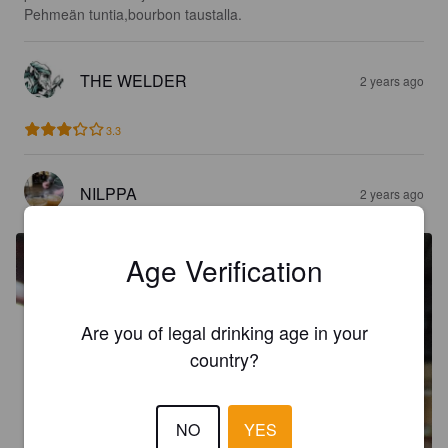
Pehmeän tuntia,bourbon taustalla.
THE WELDER
2 years ago
3.3
NILPPA
2 years ago
Age Verification
Are you of legal drinking age in your
country?
NO
YES