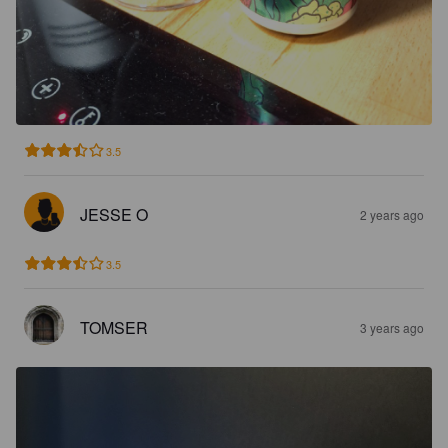
3.5
JESSE O
2 years ago
3.5
TOMSER
3 years ago