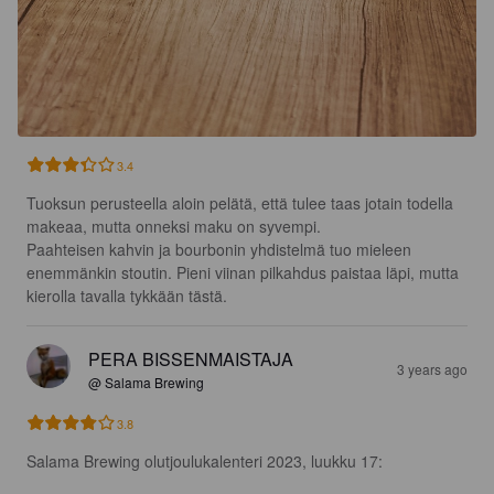
3.4
Tuoksun perusteella aloin pelätä, että tulee taas jotain todella 
makeaa, mutta onneksi maku on syvempi.

Paahteisen kahvin ja bourbonin yhdistelmä tuo mieleen 
enemmänkin stoutin. Pieni viinan pilkahdus paistaa läpi, mutta 
kierolla tavalla tykkään tästä.
PERA BISSENMAISTAJA
3 years ago
@ Salama Brewing
3.8
Salama Brewing olutjoulukalenteri 2023, luukku 17: 
