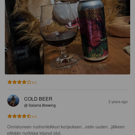
4.2
COLD BEER
2 years ago
@ Salama Brewing
4.5
Onnistuneen ruohonleikkuri korjauksen...ostin uuden...jälkeen 
pitkään nurkissa lojunut olut.
