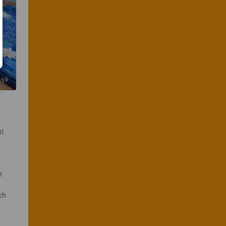
t 
n 
ch 