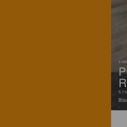
2 rat
P
R
5.1%
Brau