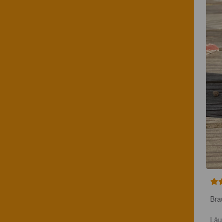
Bra
Läu