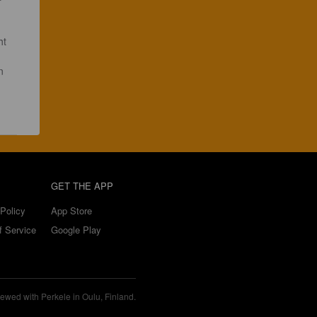
t 
n 
GET THE APP
Policy
App Store
f Service
Google Play
ewed with Perkele in Oulu, Finland.