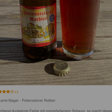
3.8
uerei Mager - Pottensteiner Rotbier

chtend dunkelrote Farbe mit cremefarbenem Schaum, so macht diese