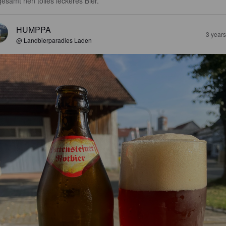
gesamt nen tolles leckeres Bier.
HUMPPA
3 year
@ Landbierparadies Laden