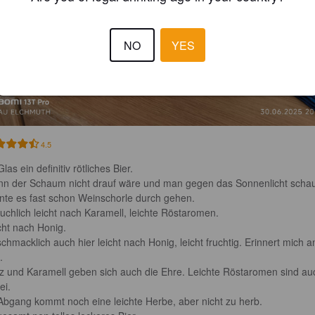
NO
YES
4.5
las ein definitiv rötliches Bier.

n der Schaum nicht drauf wäre und man gegen das Sonnenlicht schau
nte es fast schon Weinschorle durch gehen.

uchlich leicht nach Karamell, leichte Röstaromen.

cht nach Honig.

chmacklich auch hier leicht nach Honig, leicht fruchtig. Erinnert mich a


z und Karamell geben sich auch die Ehre. Leichte Röstaromen sind au
i.

Abgang kommt noch eine leichte Herbe, aber nicht zu herb.
