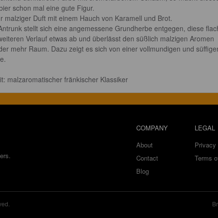
bier schon mal eine gute Figur.

r malziger Duft mit einem Hauch von Karamell und Brot. 

Antrunk stellt sich eine angemessene Grundherbe entgegen, diese flach
weiteren Verlauf etwas ab und überlässt den süßlich malzigen Aromen 
der mehr Raum. Dazu zeigt es sich von einer vollmundigen und süffige
e. 

it: malzaromatischer fränkischer Klassiker
COMPANY
LEGAL
About
Privacy 
ers.
Contact
Terms o
Blog
ved.
Br