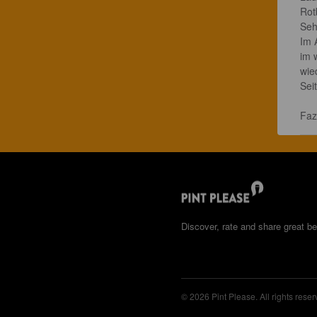
Rot
Seh
Im 
im 
wie
Seit
Faz
Discover, rate and share great be
© 2026 Pint Please. All rights reser