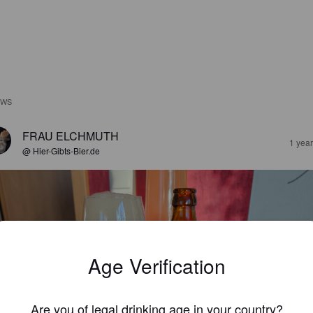
EWS
FRAU ELCHMUTH
1 yea
@ Hier-Gibts-Bier.de
Age Verification
Are you of legal drinking age in your country?