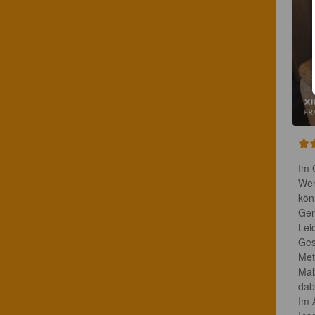
Im G
Wen
kön
Ger
Lei
Ges
Met.
Mal
dabe
Im 