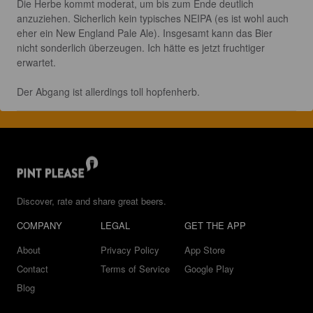
Die Herbe kommt moderat, um bis zum Ende deutlich 
anzuziehen. Sicherlich kein typisches NEIPA (es ist wohl auch 
eher ein New England Pale Ale). Insgesamt kann das Bier 
nicht sonderlich überzeugen. Ich hätte es jetzt fruchtiger 
erwartet.

Der Abgang ist allerdings toll hopfenherb.
Discover, rate and share great beers.
COMPANY
LEGAL
GET THE APP
About
Privacy Policy
App Store
Contact
Terms of Service
Google Play
Blog