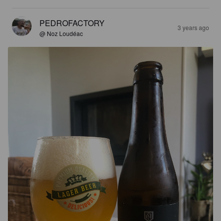
PEDROFACTORY
3 years ago
@ Noz Loudéac