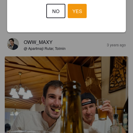
NO
YES
OLIVIER D
2 years ago
3.2
OWW_MAXY
3 years ago
@ Apartmaji Rutar, Tolmin