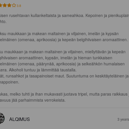
3.8
jaisen rusehtavan kullankeltaista ja sameahkoa. Kepoinen ja pienikuplai
to.

ksu maukkaan ja makean maltainen ja viljainen, imelän ja kypsän 
elmäinen (omenaa, aprikoosia) ja kepeän belgihiivaisen aromaattinen.

u maukkaan ja makean maltainen ja viljainen, miellyttävän ja kepeän 
gihiivaisen aromaattinen, kypsän, imelän ja hieman tunkkaisen 
elmäinen (omenaa, päärynää, aprikoosia) ja selkeähkön humalaisen 
era. Alkoholi tuntuu ja lämmittää taustalla.

ät, runsahkot ja tasapainoiset maut. Suutuntuma on keskitäyteläinen ja
ihappoinen.

kas, melko tuhti ja ihan mukavasti juotava tripel, mutta paras raikkaus 
tavuus jää parhaimmista verrokeista.
ALQIMUS
3 year