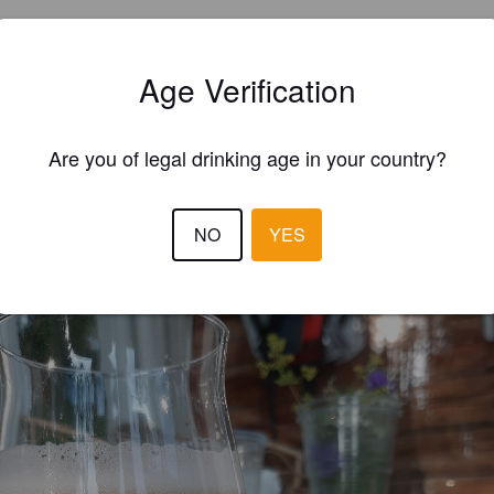
Age Verification
Are you of legal drinking age in your country?
EWS
LAURI
1 yea
NO
YES
@ Hoptimaal