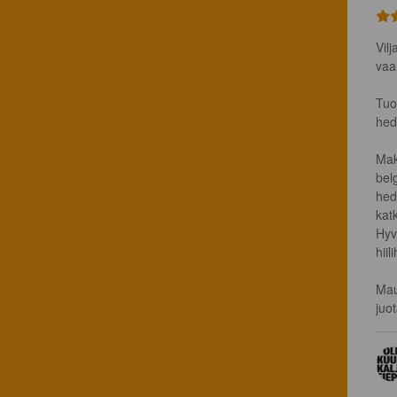
Vil
vaah
Tuo
hed
Mak
bel
hed
katk
Hyv
hiil
Mau
juo