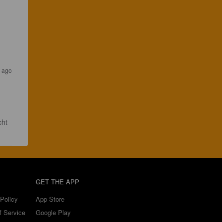
s ago
ht 
GET THE APP
Policy
App Store
f Service
Google Play