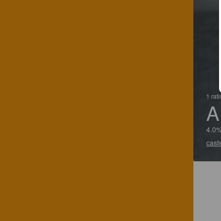
1 rat
A
4.0%
caste