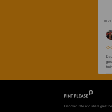
REVI
Dac
ges
hal
Discover, rate and share great be