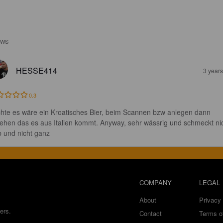
EWS
HESSE414
3 year
0.3
hte es wäre ein Kroatisches Bier, beim Scannen bzw anlegen dann 
ehen das es aus Italien kommt. Anyway, sehr wässrig und schmeckt nic
b und nicht ganz
COMPANY
LEGAL
About
Privacy 
ers.
Contact
Terms o