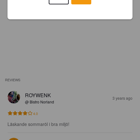
REVIEWS
ROYWENK
3 years ago
@ Bistro Norland
4.0
Läskande sommaröl i bra miljö!