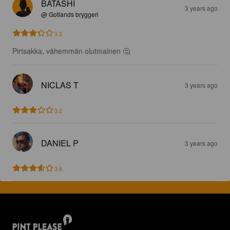
BATASHI
3 years ago
@ Gotlands bryggeri
3.3
Pirtsakka, vähemmän olutmainen 🤔
NICLAS T
3 years ago
3.2
DANIEL P
3 years ago
3.6