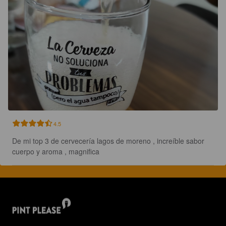
4.5
De mi top 3 de cervecería lagos de moreno , increíble sabor 
cuerpo y aroma , magnifica