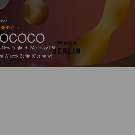
tings
3.6
OCOCO
 New England IPA / Hazy IPA
st Wiacek Berlin (Germany)