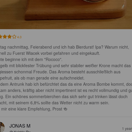
4.0
itag nachmittag, Feierabend und ich hab Bierdurst! Ipa? Warum nicht, 
nell zu Fuerst Wiacek vorbei gefahren und eingekauft.

te beginne ich mit dem "Rococo". 

lgelb mit blickfester Trübung und sehr stabiler weißer Krone macht das 
giessen schonmal Freude. Das Aroma besteht ausschließlich aus 
pefruit, als ob man gerade eine aufschneidet.

 dem Antrunk hab ich befürchtet das da eine Aroma Bombe kommt, do
kam anders, kräftig aber nicht impertinent ist es recht vollmundig und gu
fig. Ein schönes sommerbierchen das sich sehr gut trinken lässt doch 
cht, mit seinem 6,8% sollte das Wetter nicht zu warm sein.

 mir eine klare Empfehlung, Prost 🍻
JONAS M
1 yea
@ Kvickly Ry