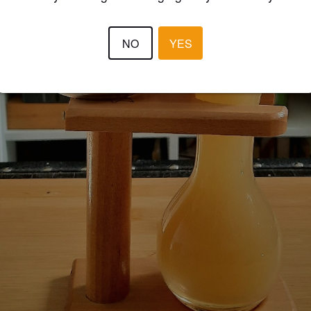
NO
YES