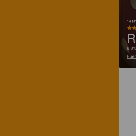
14 ra
R
6.8%
Fuer