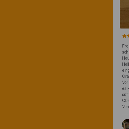
Fre
sch
Heu
Hel
ein
Gra
Vor
es 
süf
Oba
Von