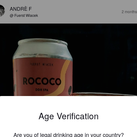
ANDRÈ F
2 months
@ Fuerst Wiacek
Age Verification
Are you of legal drinking age in your country?