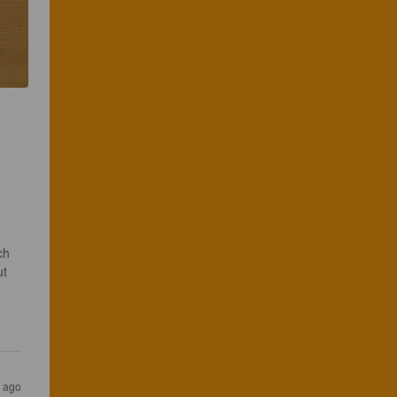
ch 
t 
r ago