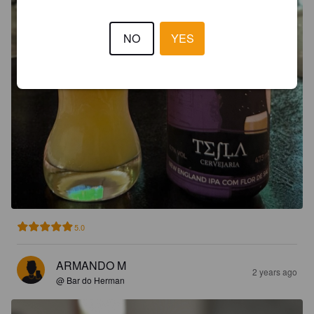
NO
YES
5.0
ARMANDO M
2 years ago
@ Bar do Herman