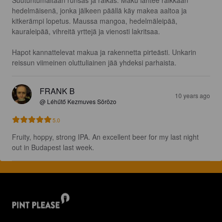
Suutuntumaltaan runsas ja raikas. Maku lähtee raikkaan 
hedelmäisenä, jonka jälkeen päällä käy makea aaltoa ja 
kitkerämpi lopetus. Maussa mangoa, hedelmäleipää, 
kauraleipää, vihreitä yrttejä ja vienosti lakritsaa.

Hapot kannattelevat makua ja rakennetta pirteästi. Unkarin 
reissun viimeinen oluttuliainen jää yhdeksi parhaista.
FRANK B
10 years ago
@ Léhűtő Kezmuves Sörözo
5.0
Fruity, hoppy, strong IPA. An excellent beer for my last night 
out in Budapest last week.