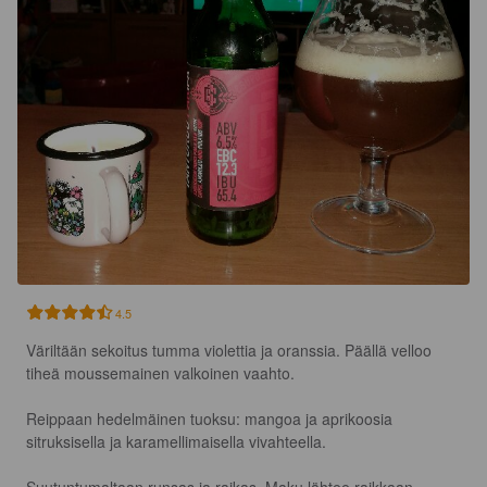
4.5
Väriltään sekoitus tumma violettia ja oranssia. Päällä velloo 
tiheä moussemainen valkoinen vaahto.

Reippaan hedelmäinen tuoksu: mangoa ja aprikoosia 
sitruksisella ja karamellimaisella vivahteella.
