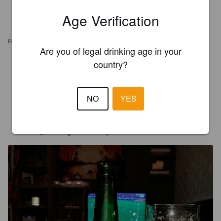
Age Verification
REVIEWS
Are you of legal drinking age in your
country?
WORLDS_BREWERYS
9 years ago
3.5
NO
YES
FUTISTA JA VIINIÄ O
9 years ago
@ Különleges Sörök Boltja