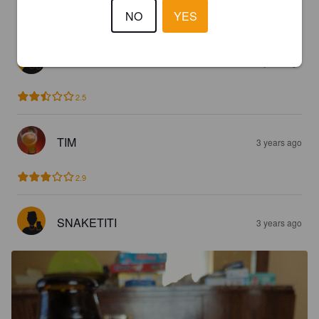
NO
YES
4.3
KAYSER SOZE
2 years ago
2.5
TIM
3 years ago
2.9
SNAKETITI
3 years ago