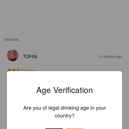
REVIEWS
TOF06
11 months ago
2.5
Age Verification
ANTHONY B
2 years ago
3.1
Are you of legal drinking age in your
country?
ERIC ARMAND
2 years ago