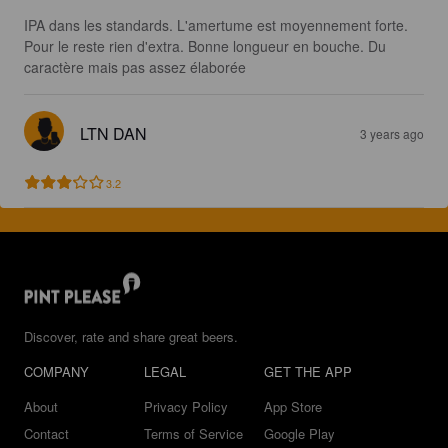
IPA dans les standards. L'amertume est moyennement forte. 
Pour le reste rien d'extra. Bonne longueur en bouche. Du 
caractère mais pas assez élaborée
LTN DAN
3 years ago
3.2
Discover, rate and share great beers.
COMPANY
LEGAL
GET THE APP
About
Privacy Policy
App Store
Contact
Terms of Service
Google Play