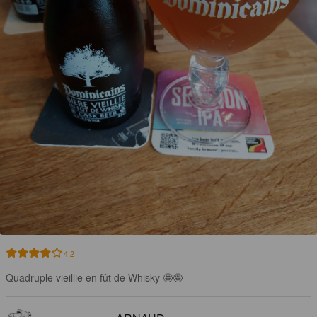
4.2
Quadruple vieillie en fût de Whisky 🤩🤪