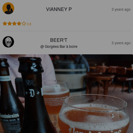
VIANNEY P
3 years ago
3.8
BEER'T
3 years ago
@ Gorgées Bar à boire