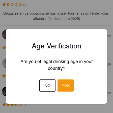
1.5
Dégustée en Jéroboam à ne pas laisser tourner sinon l’enfer vous 
attendra (21 décembre 2025)
COCOUILLE
1 year ago
Age Verification
3.4
Are you of legal drinking age in your
FLO M
3 years ago
country?
3.4
NO
YES
XAVIER R
3 years ago
@ Self 2015
3.5