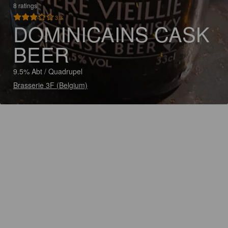
8 ratings
3.3
DOMINICAINS CASK
BEER
9.5% Abt / Quadrupel
Brasserie 3F (Belgium)