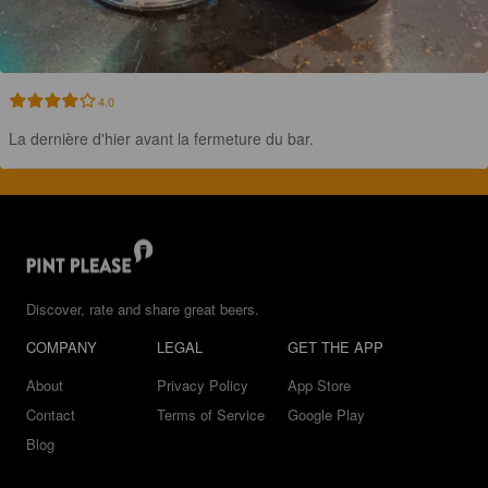
4.0
La dernière d'hier avant la fermeture du bar.
Discover, rate and share great beers.
COMPANY
LEGAL
GET THE APP
About
Privacy Policy
App Store
Contact
Terms of Service
Google Play
Blog