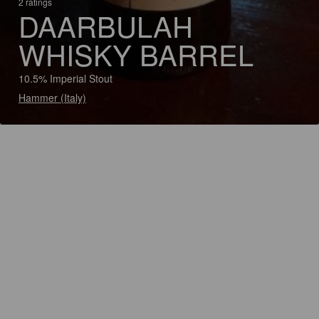
2 ratings
DAARBULAH
WHISKY BARREL
10.5% Imperial Stout
Hammer (Italy)