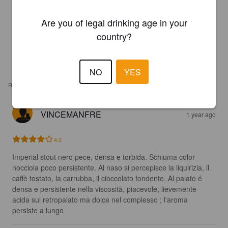
Are you of legal drinking age in your
country?
NO
YES
REVIEWS
VINCEMANFRE
1 year ago
4.2
Imperial stout nero pece, densa e torbida. Schiuma color 
nocciola poco persistente. Al naso si percepisce la liquirizia, il 
caffè tostato, la carrubba, il cioccolato fondente. Al palato é 
densa e persistente nella viscosità, piacevole, lievemente 
acida sul retropalato ma dolce nel complesso ; l'aroma 
persiste a lungo