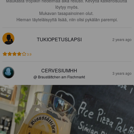
Maukasta tropiikin hedelmää aika reilusti. Kevyttä katkeroisuutta 
löytyy myös.

Mukavan tasapainoinen olut. 

Hieman täyteläisyyttä lisää, niin olisi pykälän parempi.
TUKIOPETUSLAPSI
2 years ago
3.9
CERVESIUMHH
3 years ago
@ Braustättchen am Fischmarkt