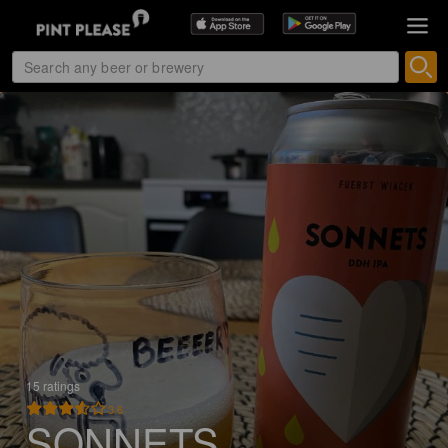
15 ratings
3.6
SONNETS