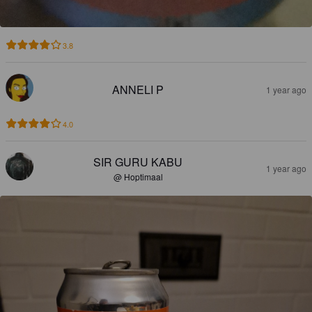
3.8
ANNELI P
1 year ago
4.0
SIR GURU KABU
1 year ago
@ Hoptimaal