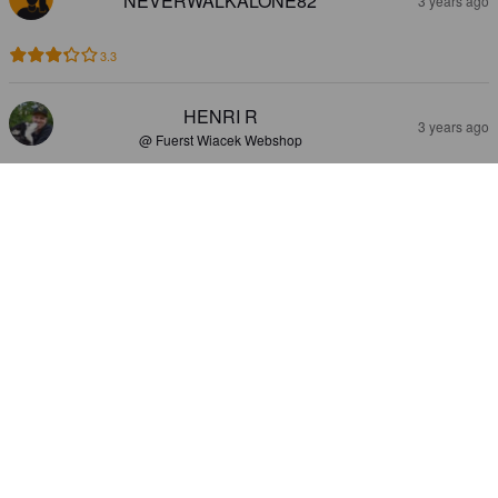
NEVERWALKALONE82
3 years ago
3.3
HENRI R
3 years ago
@ Fuerst Wiacek Webshop