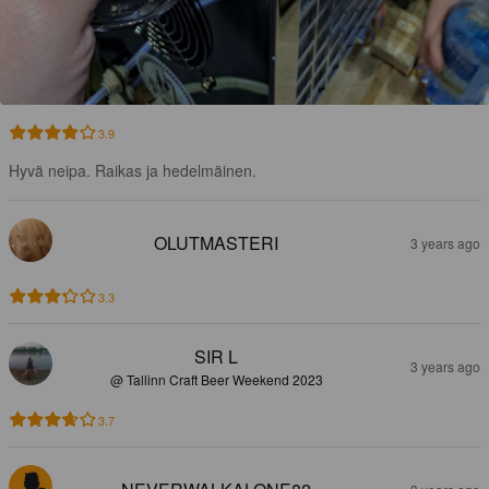
3.9
Hyvä neipa. Raikas ja hedelmäinen.
OLUTMASTERI
3 years ago
3.3
SIR L
3 years ago
@ Tallinn Craft Beer Weekend 2023
3.7