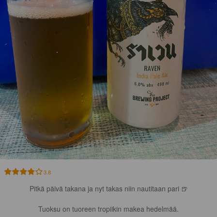
3.8
Pitkä päivä takana ja nyt takas niin nautitaan pari 🍺

Tuoksu on tuoreen tropiikin makea hedelmää.
