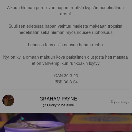
Alkuun hieman poreilevan hapan tropiikin kypsän hedelmäinen 
aromi.

Suullisen edetessä hapan vaihtuu mielestä makeaan tropiikin 
hedelmään sekä hieman myös nousee ruohoisuus.

Lopussa taas esiin nousee hapan ruoho.

Nyt on kyllä omaan makuun kova paikallinen olut josta heti maistaa 
et on vahvempi kun runkoakin löytyy.

CAN 30.3.23

BBE 30.3.24
GRAHAM PAYNE
3 years ago
@ Lucky to be alive