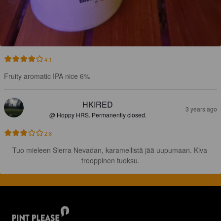
4.1
Fruity aromatic IPA nice 6%
HKIRED
3 years ago
@ Hoppy HRS. Permanently closed.
2.8
Tuo mieleen Sierra Nevadan, karamellistä jää uupumaan. Kiva 
trooppinen tuoksu.