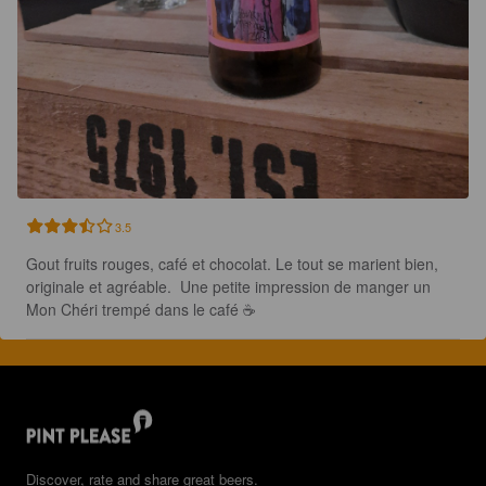
3.5
Gout fruits rouges, café et chocolat. Le tout se marient bien, 
originale et agréable.  Une petite impression de manger un 
Mon Chéri trempé dans le café ☕️
Discover, rate and share great beers.