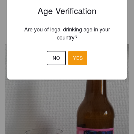
Age Verification
3.9
Are you of legal drinking age in your
HARALA
3 years ago
country?
@ La Cavayou
NO
YES