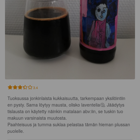
3.4
Tuoksussa jonkinlaista kukkaisuutta, tarkempaan yksilöintiin 
en pysty. Sama löytyy mausta, olisko laventelia🤔. Jäädytys 
tislausta on käytetty näinkin matalaan abv:iin, se tuskin tuo 
makuun varsinaista muutosta.

Paahteisuus ja tumma suklaa pelastaa tämän hieman plussan 
puolelle.