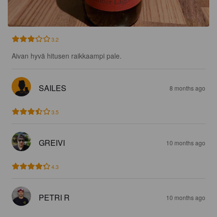
3.2
Aivan hyvä hitusen raikkaampi pale.
SAILES
8 months ago
3.5
GREIVI
10 months ago
4.3
PETRI R
10 months ago