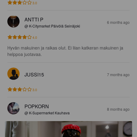
3.0
ANTTI P
6 months ago
@ K-Citymarket Päivölä Seinäjoki
4.0
Hyvän makuinen ja raikas olut. Ei liian katkeran makuinen ja 
helppoa juotavaa.
JUSSI15
7 months ago
3.0
POPKORN
8 months ago
@ K-Supermarket Kauhava