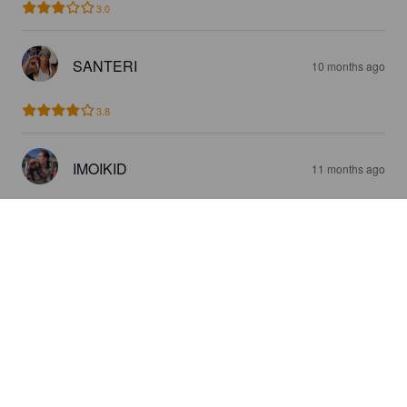
3.0
SANTERI
10 months ago
3.8
IMOIKID
11 months ago