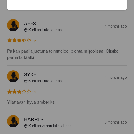
4.0
AFF3
4 months ago
@ Kurikan Lakkitehdas
3.5
Paikan päällä juotuna toimittelee, pientä miljöölisää. Olisiko 
parhaita täältä.
SYKE
4 months ago
@ Kurikan Lakkitehdas
3.2
Yllättävän hyvä amberiksi
HARRI S
6 months ago
@ Kurikan vanha lakkitehdas