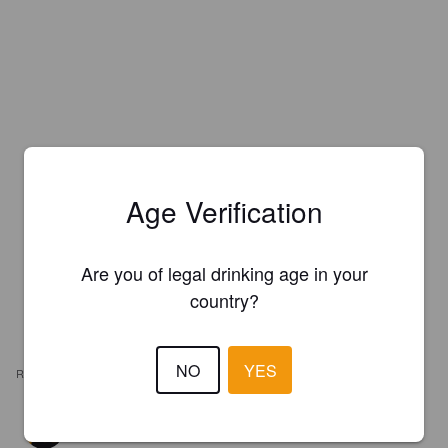
Age Verification
Are you of legal drinking age in your
country?
NO
YES
REVIEWS
JOSÉE
3 years ago