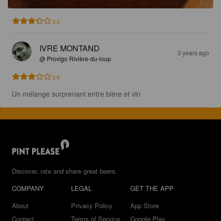
3.3
IVRE MONTAND
3 years ago
@ Provigo Rivière-du-loup
2.8
Un mélange surprenant entre bière et vin
Discover, rate and share great beers.
COMPANY
LEGAL
GET THE APP
About
Privacy Policy
App Store
Contact
Terms of Service
Google Play