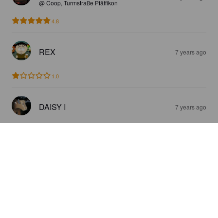
@ Coop, Turmstraße Pfäffikon
4.8
REX
7 years ago
1.0
DAISY I
7 years ago
4.6
SBBYJBS
7 years ago
2.0
SCHATTENBACH
7 years ago