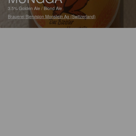
3.5% Golden Ale / Blond Ale
Brauerei Biervision Monstein Ag (Switzerland)