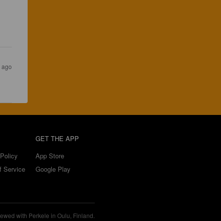
s ago
GET THE APP
Policy
App Store
f Service
Google Play
ewed with Perkele in Oulu, Finland.