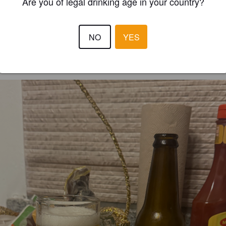
Are you of legal drinking age in your country?
EWS
NO
YES
M DE SANTA
1 yea
@ Riba Smith Chitré