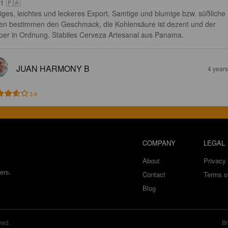
1 🇵🇦

iiges, leichtes und leckeres Export. Samtige und blumige bzw. süßliche 
en bestimmen den Geschmack, die Kohlensäure ist dezent und der 
per in Ordnung. Stabiles Cerveza Artesanal aus Panama.
JUAN HARMONY B
4 year
3.6
COMPANY
LEGAL
About
Privacy 
ers.
Contact
Terms o
Blog
ved.
Br