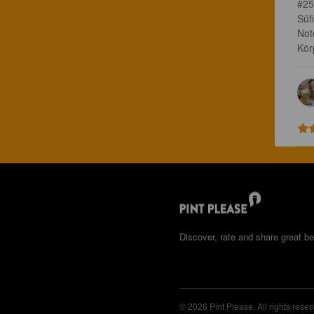
#25
Süf
Not
Kör
Discover, rate and share great be
© 2026 Pint Please. All rights reser