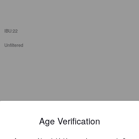
IBU:
22
Unfiltered
Age Verification