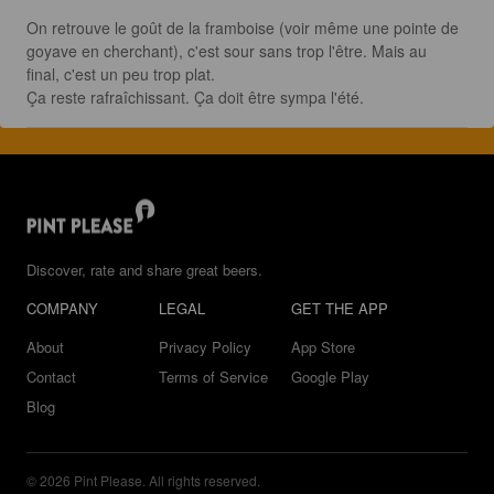
On retrouve le goût de la framboise (voir même une pointe de 
goyave en cherchant), c'est sour sans trop l'être. Mais au 
final, c'est un peu trop plat.

Ça reste rafraîchissant. Ça doit être sympa l'été.
Discover, rate and share great beers.
COMPANY
LEGAL
GET THE APP
About
Privacy Policy
App Store
Contact
Terms of Service
Google Play
Blog
© 2026 Pint Please. All rights reserved.