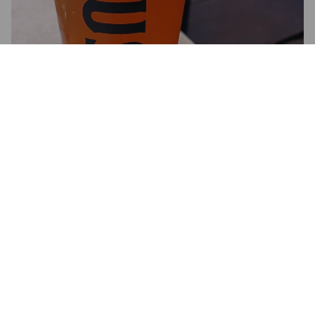
4.5
KATHI97
3 years ago
3.6