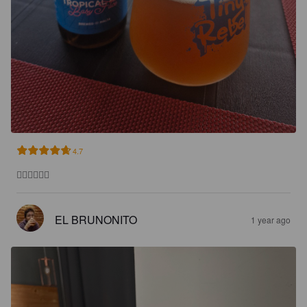
4.7
👌🏻👌🏻👌🏻
EL BRUNONITO
1 year ago