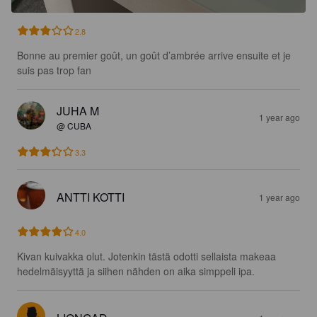
2.8
Bonne au premier goût, un goût d’ambrée arrive ensuite et je 
suis pas trop fan
JUHA M
1 year ago
@ CUBA
3.3
ANTTI KOTTI
1 year ago
4.0
Kivan kuivakka olut. Jotenkin tästä odotti sellaista makeaa 
hedelmäisyyttä ja siihen nähden on aika simppeli ipa.