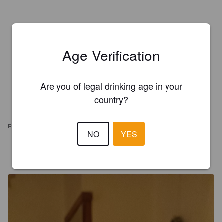
Age Verification
Are you of legal drinking age in your
country?
REVIEWS
NO
YES
CEDRIC C
4 years ago