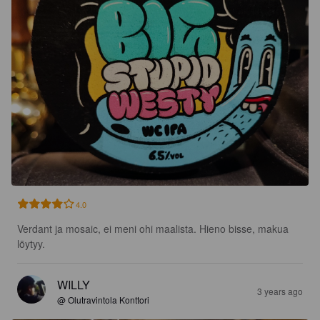
4.0
Verdant ja mosaic, ei meni ohi maalista. Hieno bisse, makua 
löytyy.
WILLY
3 years ago
@ Olutravintola Konttori