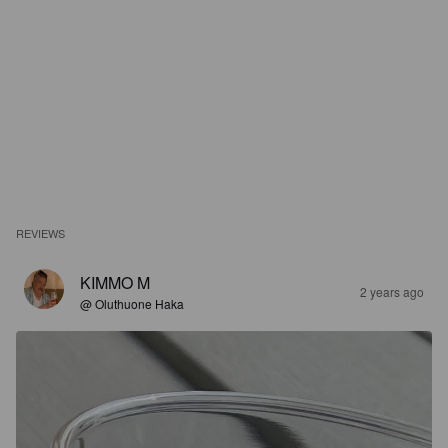
REVIEWS
KIMMO M
2 years ago
@ Oluthuone Haka