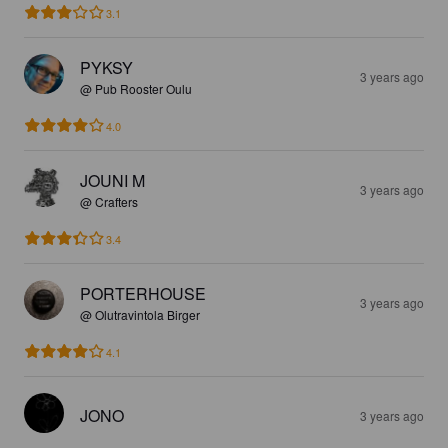
3.1
PYKSY
3 years ago
@ Pub Rooster Oulu
4.0
JOUNI M
3 years ago
@ Crafters
3.4
PORTERHOUSE
3 years ago
@ Olutravintola Birger
4.1
JONO
3 years ago