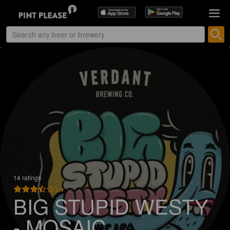
14 ratings
3.5
BIG STUPID WESTY
- MOSAIC