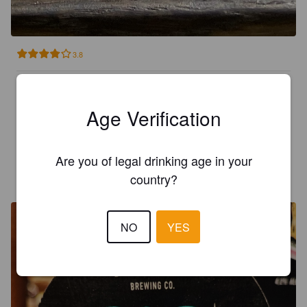
3.8
KING GOBLIN
3 years ago
Age Verification
4.0
Are you of legal drinking age in your
VAUTERE
3 years ago
country?
@ Pub Rooster Oulu
NO
YES