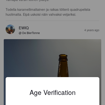
Todella karamellimaltainen ja raikas tötterö quadrupelista 
huolimatta. Eipä uskoisi näin vahvaksi veijariksi.
EWIQ
4 years ago
@ De BierTonne
Age Verification