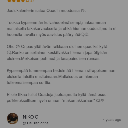
4.1
Joulukalenterin satoa Quadin muodossa 🍺.

Tuoksu kypsemmän kuivahedelmäisempi,makeamman 
maltaisella takakarvauksella ja ehkä hieman oudosti,mutta ei 
huonolla tavalla myös aavistus päärynää🤔😅.

Oho 😯 Onpas yllättävän raikkaan oloinen quadiksi kyllä
🤔.Runko on sellainen keskilivakka hieman jopa öljyisän 
oloinen.Melkoisen pehmeä ja tasapainoisen runsas.

Kypsempää tummempaa hedelmää hieman siirappisemman 
oloisella tatsilla ensituimaan.Maltaisuus on hieman 
toffeemaisempaa sorttia.

Ei ole liikaa tullut Quadeja juotua,mutta kyllä tämä osuu 
poikkeuksellisen hyvin omaan "makumakkaraan" 😋🍺
NIKO O
4 years ago
@ De BierTonne