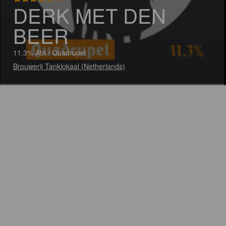
DERK MET DEN
BEER
11.3% Abt / Quadrupel
Brouwerij Tanklokaal (Netherlands)