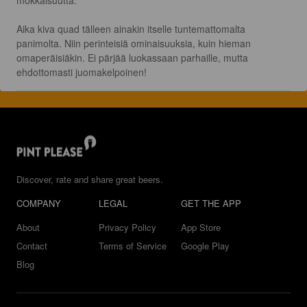
mokkaisuutta.

Aika kiva quad tälleen ainakin itselle tuntemattomalta 
panimolta. Niin perinteisiä ominaisuuksia, kuin hieman 
omaperäisiäkin. Ei pärjää luokassaan parhaille, mutta 
ehdottomasti juomakelpoinen!
Discover, rate and share great beers.
COMPANY
LEGAL
GET THE APP
About
Privacy Policy
App Store
Contact
Terms of Service
Google Play
Blog