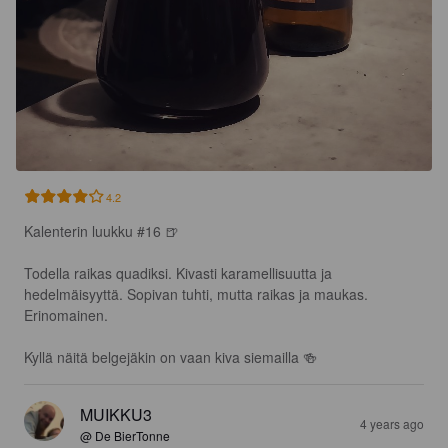
4.2
Kalenterin luukku #16 🍺

Todella raikas quadiksi. Kivasti karamellisuutta ja 
hedelmäisyyttä. Sopivan tuhti, mutta raikas ja maukas. 
Erinomainen.

Kyllä näitä belgejäkin on vaan kiva siemailla 🍻
MUIKKU3
4 years ago
@ De BierTonne