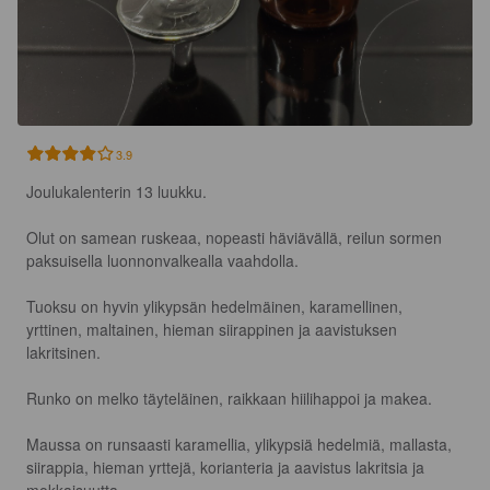
3.9
Joulukalenterin 13 luukku.

Olut on samean ruskeaa, nopeasti häviävällä, reilun sormen 
paksuisella luonnonvalkealla vaahdolla.

Tuoksu on hyvin ylikypsän hedelmäinen, karamellinen, 
yrttinen, maltainen, hieman siirappinen ja aavistuksen 
lakritsinen.

Runko on melko täyteläinen, raikkaan hiilihappoi ja makea.

Maussa on runsaasti karamellia, ylikypsiä hedelmiä, mallasta, 
siirappia, hieman yrttejä, korianteria ja aavistus lakritsia ja 