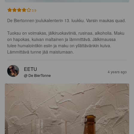
3.9
De Biertonnen joulukalenterin 13. luukku. Varsin maukas quad.

Tuoksu on voimakas, jälkiruokaviiniä, rusinaa, alkoholia. Maku 
on hapokas, kuivan maltainen ja lämmittävä. Jälkimaussa 
tulee humalointikin esiin ja maku on yllättävänkin kuiva. 
Lämmittävä tunne jää maistumaan.
EETU
4 years ago
@ De BierTonne