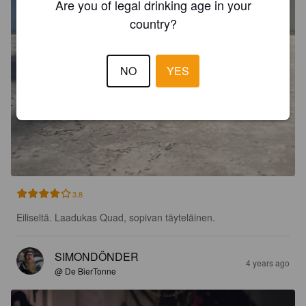
Are you of legal drinking age in your
country?
NO
YES
3.8
Eiliseltä. Laadukas Quad, sopivan täyteläinen.
SIMONDÖNDER
4 years ago
@ De BierTonne