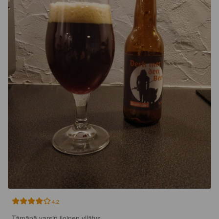
4.2
Tämäpä varsin iloinen yllätys. 
