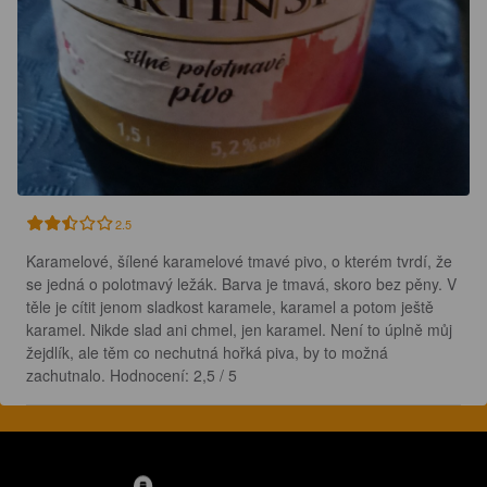
2.5
Karamelové, šílené karamelové tmavé pivo, o kterém tvrdí, že 
se jedná o polotmavý ležák. Barva je tmavá, skoro bez pěny. V 
těle je cítit jenom sladkost karamele, karamel a potom ještě 
karamel. Nikde slad ani chmel, jen karamel. Není to úplně můj 
žejdlík, ale těm co nechutná hořká piva, by to možná 
zachutnalo. Hodnocení: 2,5 / 5