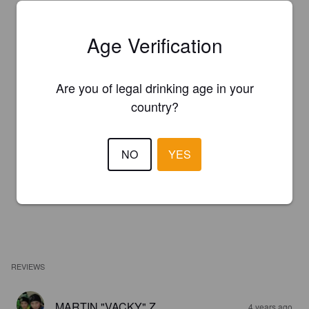
Age Verification
Are you of legal drinking age in your
country?
NO
YES
REVIEWS
MARTIN "VACKY" Z
4 years ago