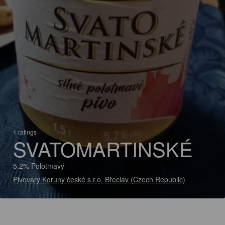
1 ratings
SVATOMARTINSKÉ
5.2% Polotmavý
Pivovary Koruny české s.r.o. Břeclav (Czech Republic)