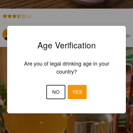
3.5
BEERUP
3 years ago
@ Pien Webshop
Age Verification
Are you of legal drinking age in your
country?
NO
YES