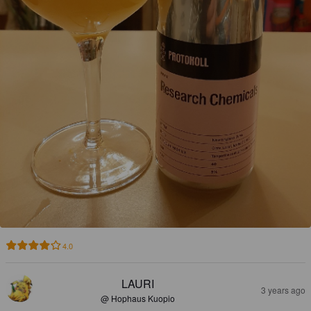
4.0
LAURI
3 years ago
@ Hophaus Kuopio