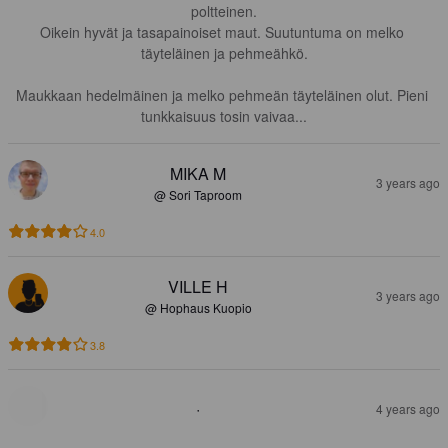
poltteinen.

Oikein hyvät ja tasapainoiset maut. Suutuntuma on melko 
täyteläinen ja pehmeähkö.

Maukkaan hedelmäinen ja melko pehmeän täyteläinen olut. Pieni 
tunkkaisuus tosin vaivaa...
MIKA M
3 years ago
@ Sori Taproom
4.0
VILLE H
3 years ago
@ Hophaus Kuopio
3.8
·
4 years ago