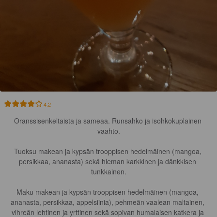
4.2
Oranssisenkeltaista ja sameaa. Runsahko ja isohkokuplainen 
vaahto.

Tuoksu makean ja kypsän trooppisen hedelmäinen (mangoa, 
persikkaa, ananasta) sekä hieman karkkinen ja dänkkisen 
tunkkainen.

Maku makean ja kypsän trooppisen hedelmäinen (mangoa, 
ananasta, persikkaa, appelsiinia), pehmeän vaalean maltainen, 
vihreän lehtinen ja yrttinen sekä sopivan humalaisen katkera ja 