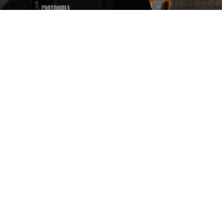
3.8
Advent Calendar 2022

#15

Aika helposti juotava, raikas ja pehmeä dipa.
