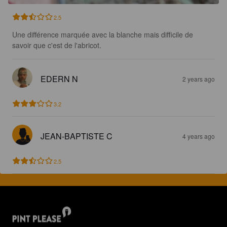
2.5
Une différence marquée avec la blanche mais difficile de 
savoir que c'est de l'abricot.
EDERN N
2 years ago
3.2
JEAN-BAPTISTE C
4 years ago
2.5