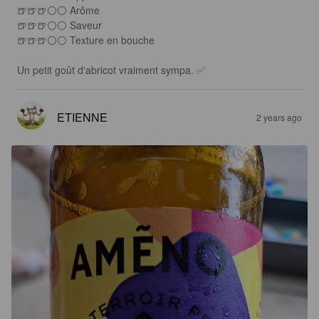
🍺🍺🍺⚪️⚪️ Arôme

🍺🍺🍺⚪️⚪ Saveur

🍺🍺🍺⚪️⚪️ Texture en bouche

Un petit goût d'abricot vraiment sympa. ✅️
ETIENNE
2 years ago