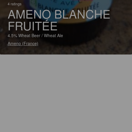
4 ratings
AMENO BLANCHE
FRUITÉE
4.5% Wheat Beer / Wheat Ale
Ameno (France)