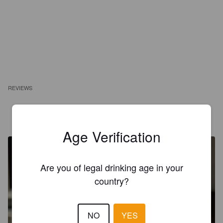
REVIEWS
THOMAS.VRC
1 year ago
Age Verification
Are you of legal drinking age in your
country?
NO
YES