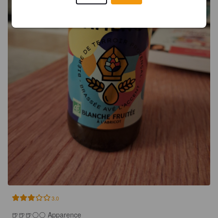
3.0
🍺🍺🍺⚪️⚪ Apparence
