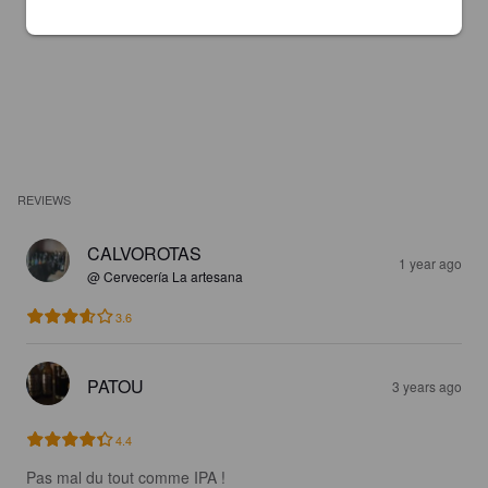
REVIEWS
CALVOROTAS
1 year ago
@ Cervecería La artesana
3.6
PATOU
3 years ago
4.4
Pas mal du tout comme IPA !
