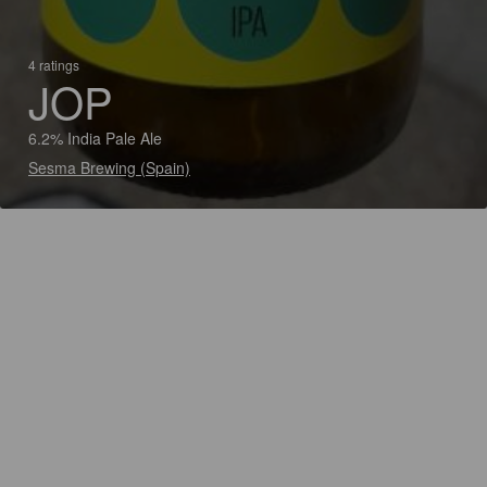
4 ratings
JOP
6.2% India Pale Ale
Sesma Brewing (Spain)