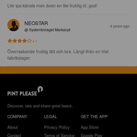
Lite ipa känsla men även en lite fruktig öl, god!
NEOSTAR
4 years ago
@ Systembolaget Markaryd
4.1
Överraskande fruktig lätt och bra. Långt ifrån en trist 
fabrikslager.
Discover, rate and share great beers.
COMPANY
LEGAL
GET THE APP
About
Privacy Policy
App Store
Contact
Terms of Service
Google Play