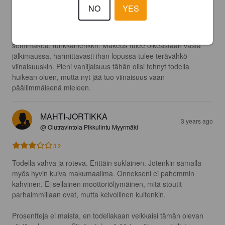
NO
YES
3.6
Onpas Imperial Stoutiksi varsin erilainen mihin olen tottunut. 
Todella paahteinen, palanut, voimakkaan joululimppuinen, 
semimakea, tunkkainenkkn. Makeus tulee oikeastaan vasta 
jälkimaussa, harmittavasti ihan lopussa tulee terävähkö 
viinaisuuskin. Pieni vaniljaisuus tähän olisi tehnyt todella 
huikean oluen, mutta nyt jää tuo viinaisuus vaan 
päällimmäisenä mieleen.
MAHTI-JORTIKKA
3 years ago
@ Olutravintola Pikkulintu Myyrmäki
3.2
Todella vahva ja roteva. Erittäin suklainen. Jotenkin samalla 
myös hyvin kuiva makumaailma. Onnekseni ei pahemmin 
kahvinen. Ei sellainen moottoriöljymäinen, mitä stoutit 
parhaimmillaan ovat, mutta kelvollinen kuitenkin.

Prosentteja ei maista, en todellakaan veikkaisi tämän olevan 