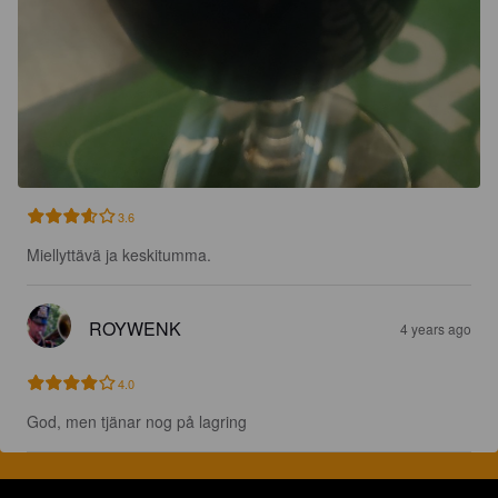
3.6
Miellyttävä ja keskitumma.
ROYWENK
4 years ago
4.0
God, men tjänar nog på lagring