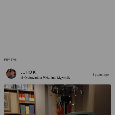
REVIEWS
JUHO K
3 years ago
@ Olutravintola Pikkulintu Myyrmäki