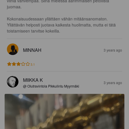
viiniä vahvempaa. Siinä mielessä äärimmäisen petollista 
juomaa. 

Kokonaisuudessaan yllättäen vähän mitäänsanomaton. 
Yllättävän helposti juotava kaikesta huolimatta, mutta ei tätä 
toistamiseen tarvitse kokeilla.
MINNAH
3 years ago
3.1
MIIKKA K
3 years ago
@ Olutravintola Pikkulintu Myyrmäki