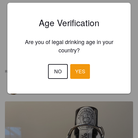
Age Verification
Are you of legal drinking age in your
country?
NO
YES
REVIEWS
MARKUS
4 years ago