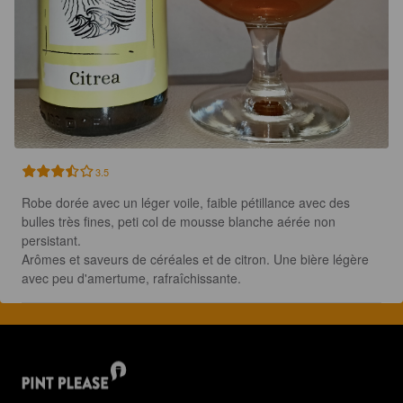
3.5
Robe dorée avec un léger voile, faible pétillance avec des 
bulles très fines, peti col de mousse blanche aérée non 
persistant.

Arômes et saveurs de céréales et de citron. Une bière légère 
avec peu d'amertume, rafraîchissante.