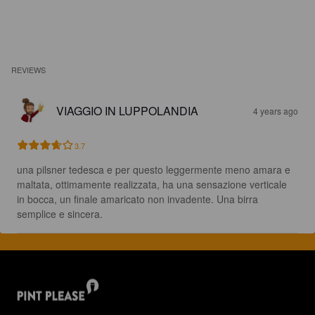
REVIEWS
VIAGGIO IN LUPPOLANDIA
4 years ago
3.7
una pilsner tedesca e per questo leggermente meno amara e 
maltata, ottimamente realizzata, ha una sensazione verticale 
in bocca, un finale amaricato non invadente. Una birra 
semplice e sincera.