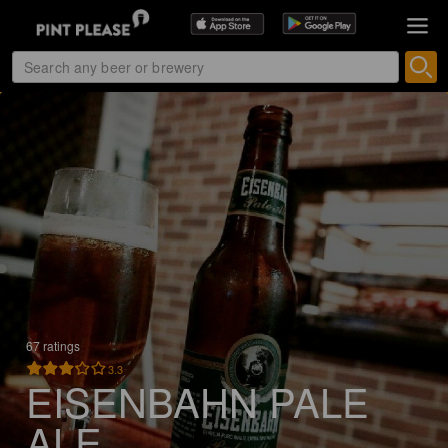
67 ratings
3.3
EISENBAHN PALE
ALE