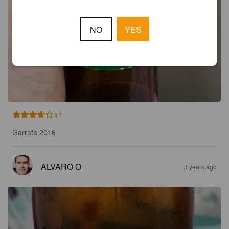
NO
YES
3.7
Garrafa 2016
ALVARO O
3 years ago