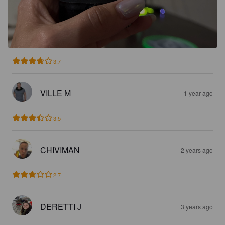
3.7
VILLE M
1 year ago
3.5
CHIVIMAN
2 years ago
2.7
DERETTI J
3 years ago