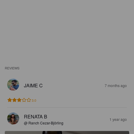
REVIEWS
JAIME C
7 months ago
3.0
RENATA B
1 year ago
@ Ranch Cezar-Björling