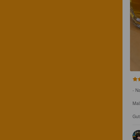
- Na
Malz
Gut