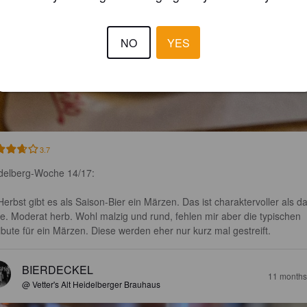
NO
YES
3.7
delberg-Woche 14/17:

Herbst gibt es als Saison-Bier ein Märzen. Das ist charaktervoller als da
le. Moderat herb. Wohl malzig und rund, fehlen mir aber die typischen 
ribute für ein Märzen. Diese werden eher nur kurz mal gestreift.
BIERDECKEL
11 months
@ Vetter's Alt Heidelberger Brauhaus