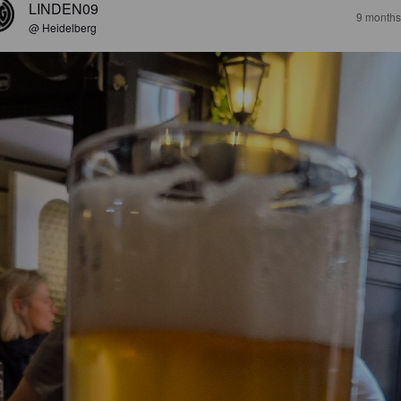
LINDEN09
9 months
@ Heidelberg