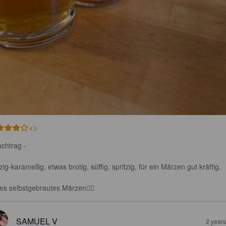
4.0
chtrag -

ig-karamellig, etwas brotig, süffig, spritzig, für ein Märzen gut kräftig.

es selbstgebrautes Märzen👍🏼
SAMUEL V
2 year