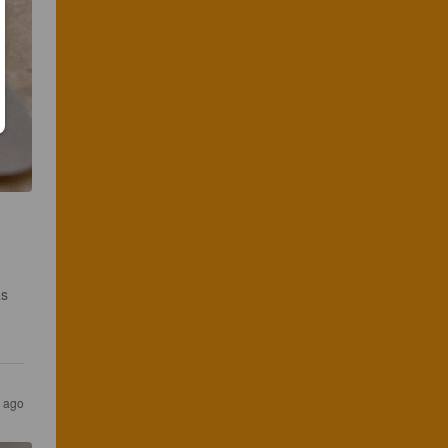
s 
 ago