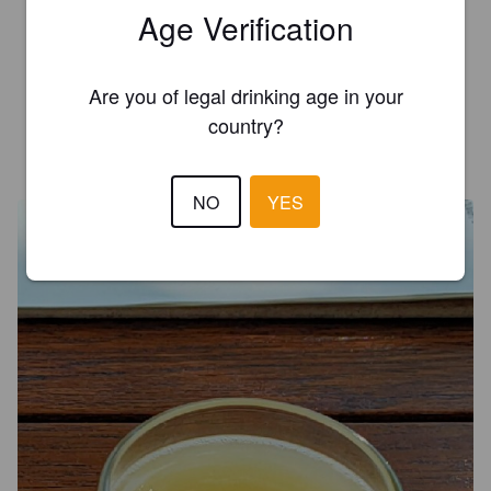
Age Verification
JOCELYN D.
2 years ago
4.1
Are you of legal drinking age in your
country?
CRAFT KILLER 79
4 years ago
@ Microbrasserie sir john
NO
YES