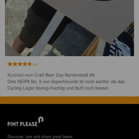
4.6
Kurzrezi vom Craft Beer Day Norderstedt #9:

Dies NEIPA No. 5 von Superfreunde ist noch sanfter als das 
Cycling Lager blumig-fruchtig und läuft noch besser.
Discover, rate and share great beers.