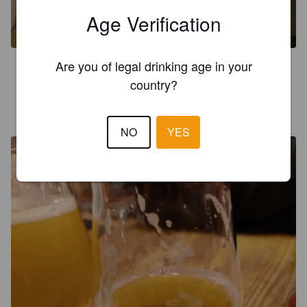
Age Verification
Are you of legal drinking age in your
3.5
country?
* BEERCULJAN *
3 years ago
@ Drei Hefen
NO
YES