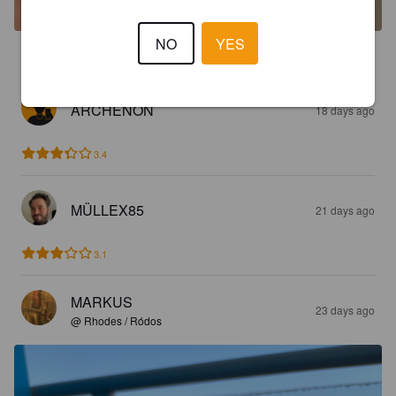
NO
YES
2.5
ARCHENON
18 days ago
3.4
MÜLLEX85
21 days ago
3.1
MARKUS
23 days ago
@ Rhodes / Ródos