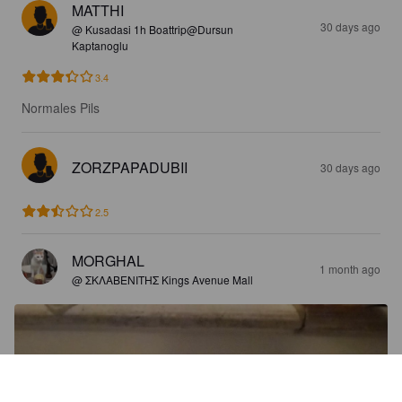
MATTHI
30 days ago
@ Kusadasi 1h Boattrip@Dursun
Kaptanoglu
3.4
Normales Pils
ZORZPAPADUBII
30 days ago
2.5
MORGHAL
1 month ago
@ ΣΚΛΑΒΕΝΙΤΗΣ Kings Avenue Mall