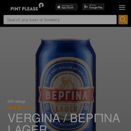
620 ratings
3.0
VERGINA / ΒΕΡΓΊΝΑ
LAGER