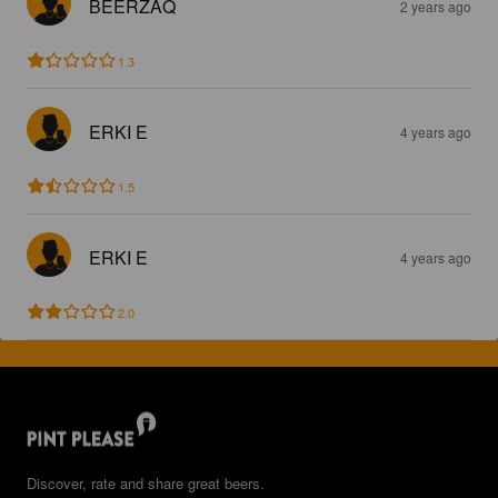
BEERZAQ
2 years ago
1.3
ERKI E
4 years ago
1.5
ERKI E
4 years ago
2.0
Discover, rate and share great beers.