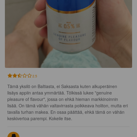
2.5
Tämä yksilö on Baltiasta, ei Saksasta kuten alkuperäinen 
lisäys appiin antaa ymmärtää. Tölkissä lukee "genuine 
pleasure of flavour", jossa on ehkä hieman markkinoinnin 
lisää. On tämä vähän valtavirrasta poikkeava holiton, mutta eri 
tavalla turhan makea. En osaa päättää, ehkä tämä on vähän 
keskivertoa parempi. Kokeile itse.