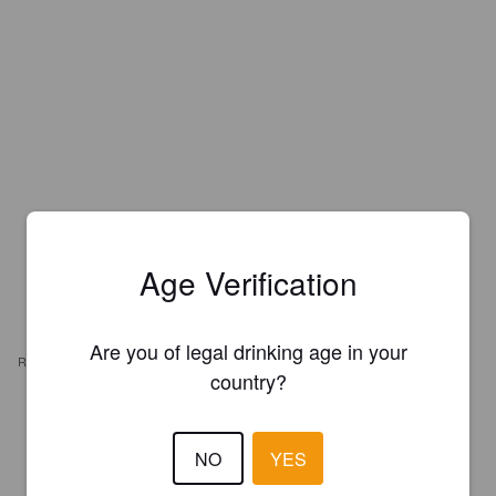
Age Verification
Are you of legal drinking age in your
REVIEWS
country?
RAUDSEPP M
5 months ago
NO
YES
3.2