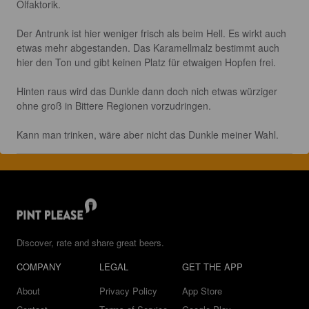
Olfaktorik.

Der Antrunk ist hier weniger frisch als beim Hell. Es wirkt auch 
etwas mehr abgestanden. Das Karamellmalz bestimmt auch 
hier den Ton und gibt keinen Platz für etwaigen Hopfen frei.

Hinten raus wird das Dunkle dann doch nich etwas würziger 
ohne groß in Bittere Regionen vorzudringen.

Kann man trinken, wäre aber nicht das Dunkle meiner Wahl.
Discover, rate and share great beers.
COMPANY
LEGAL
GET THE APP
About
Privacy Policy
App Store