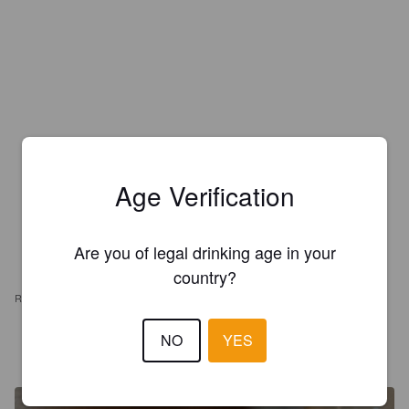
Age Verification
Are you of legal drinking age in your
country?
REVIEWS
NO
YES
NICO
4 years ago
@ Altstadtbrauhaus