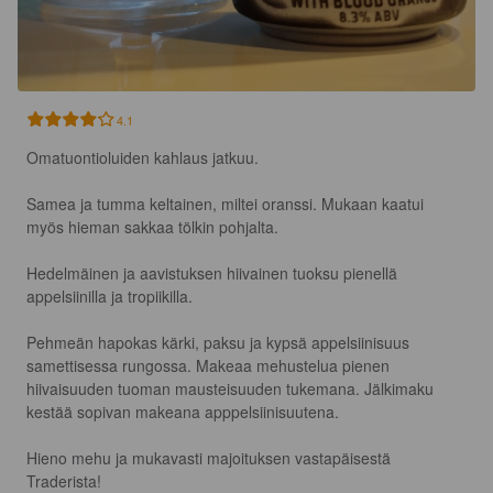
4.1
Omatuontioluiden kahlaus jatkuu.

Samea ja tumma keltainen, miltei oranssi. Mukaan kaatui 
myös hieman sakkaa tölkin pohjalta.

Hedelmäinen ja aavistuksen hiivainen tuoksu pienellä 
appelsiinilla ja tropiikilla.

Pehmeän hapokas kärki, paksu ja kypsä appelsiinisuus 
samettisessa rungossa. Makeaa mehustelua pienen 
hiivaisuuden tuoman mausteisuuden tukemana. Jälkimaku 
kestää sopivan makeana apppelsiinisuutena.

Hieno mehu ja mukavasti majoituksen vastapäisestä 
Traderista!