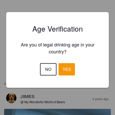
Age Verification
Are you of legal drinking age in your
country?
NO
YES
REVIEWS
JIIMIES
4 years ago
@ My Wonderful World of Beers