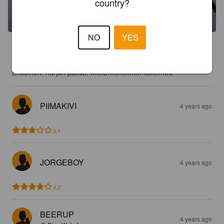
country?
NO
YES
3.7
Täysin uusi tuttavuus, aika eksoottinen omaan makuun. 
Erikoinen, hurjan paksu, mielenkiintoinen kokemus.
PIIMAKIVI
4 years ago
3.1
JORGEBOY
4 years ago
4.2
BEERUP
4 years ago